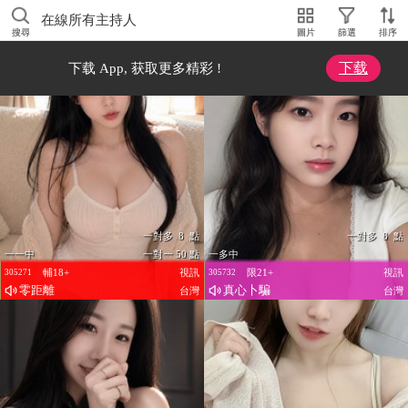
在線所有主持人
搜尋
圖片
篩選
排序
下载
下载 App, 获取更多精彩 !
一對多 8 點
一對多 8 點
一一中
一對一 50 點
一多中
輔18+
視訊
限21+
視訊
305271
305732
零距離
真心卜騙
台灣
台灣