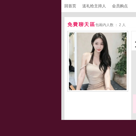
回首页
送礼给主持人
会员购点
免費聊天區
包厢内人数 ： 2 人