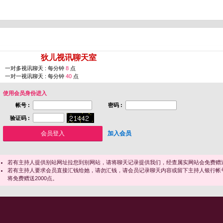
您即将进入 [
狄儿视讯聊天室
]
一对多视讯聊天 : 每分钟
8
点
一对一视讯聊天 : 每分钟
40
点
使用会员身份进入
帐号 :
密码 :
验证码 :
加入会员
若有主持人提供别站网址拉您到别网站，请将聊天记录提供我们，经查属实网站会免费赠送
若有主持人要求会员直接汇钱给她，请勿汇钱，请会员记录聊天内容或留下主持人银行帐
将免费赠送2000点。