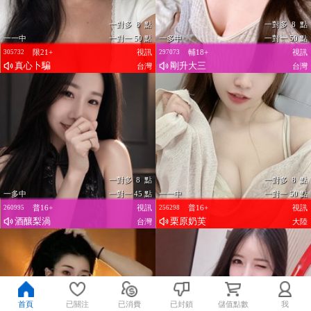
一對多 8 點
一對多 8 點
一一中
一對一 50 點
一多中
一對一 50 點
限21+
視訊
輔18+
視訊
305732
297073
真心卜騙
剛升大三
台灣
台灣
一對多 8 點
一對多 8 點
一多中
一對一 45 點
一一中
一對一 50 點
普16+
視訊
普16+
視訊
260995
256298
酒釀梨渦
栗原奶芙
台灣
大陸
首頁
已關注
已消費
已封鎖
儲值點數
我