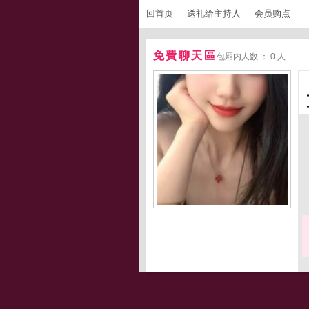
回首页
送礼给主持人
会员购点
免費聊天區
包厢内人数 ： 0 人