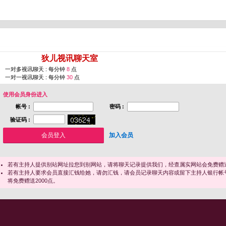
您即将进入 [
狄儿视讯聊天室
]
一对多视讯聊天 : 每分钟
8
点
一对一视讯聊天 : 每分钟
30
点
使用会员身份进入
帐号 :
密码 :
验证码 :
加入会员
若有主持人提供别站网址拉您到别网站，请将聊天记录提供我们，经查属实网站会免费赠送
若有主持人要求会员直接汇钱给她，请勿汇钱，请会员记录聊天内容或留下主持人银行帐
将免费赠送2000点。