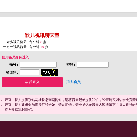
您即将进入 [
狄儿视讯聊天室
]
一对多视讯聊天 : 每分钟
8
点
一对一视讯聊天 : 每分钟
40
点
使用会员身份进入
帐号 :
密码 :
验证码 :
加入会员
若有主持人提供别站网址拉您到别网站，请将聊天记录提供我们，经查属实网站会免费赠送
若有主持人要求会员直接汇钱给她，请勿汇钱，请会员记录聊天内容或留下主持人银行帐
将免费赠送2000点。