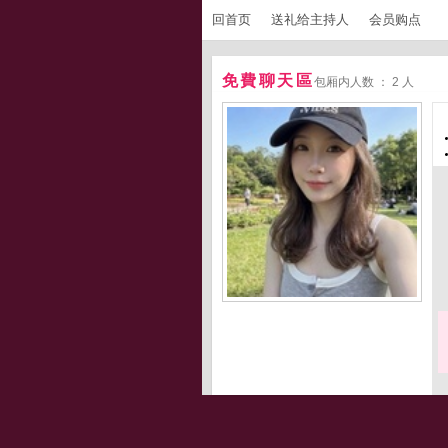
回首页
送礼给主持人
会员购点
免費聊天區
包厢内人数 ： 2 人