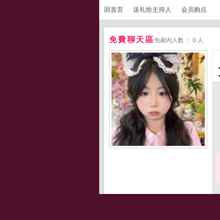
回首页
送礼给主持人
会员购点
免費聊天區
包厢内人数 ： 0 人