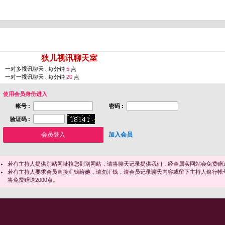
您即将进入 [
狄儿视讯聊天室
]
一对多视讯聊天 : 每分钟
5
点
一对一视讯聊天 : 每分钟
20
点
使用会员身份进入
帐号 :
密码 :
验证码 :
加入会员
若有主持人提供别站网址拉您到别网站，请将聊天记录提供我们，经查属实网站会免费赠送
若有主持人要求会员直接汇钱给她，请勿汇钱，请会员记录聊天内容或留下主持人银行帐
将免费赠送2000点。