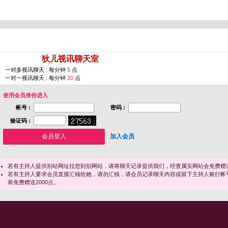
您即将进入 [
狄儿视讯聊天室
]
一对多视讯聊天 : 每分钟
5
点
一对一视讯聊天 : 每分钟
20
点
使用会员身份进入
帐号 :
密码 :
验证码 :
加入会员
若有主持人提供别站网址拉您到别网站，请将聊天记录提供我们，经查属实网站会免费赠送
若有主持人要求会员直接汇钱给她，请勿汇钱，请会员记录聊天内容或留下主持人银行帐
将免费赠送2000点。