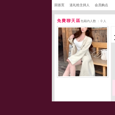
回首页
送礼给主持人
会员购点
免費聊天區
包厢内人数 ： 0 人