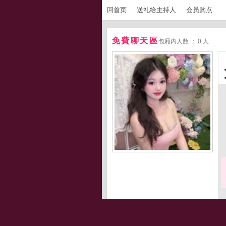
回首页
送礼给主持人
会员购点
免費聊天區
包厢内人数 ： 0 人