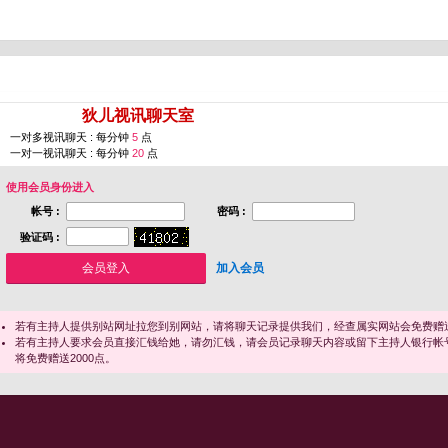
您即将进入 [
狄儿视讯聊天室
]
一对多视讯聊天 : 每分钟
5
点
一对一视讯聊天 : 每分钟
20
点
使用会员身份进入
帐号 :
密码 :
验证码 :
加入会员
若有主持人提供别站网址拉您到别网站，请将聊天记录提供我们，经查属实网站会免费赠送
若有主持人要求会员直接汇钱给她，请勿汇钱，请会员记录聊天内容或留下主持人银行帐
将免费赠送2000点。