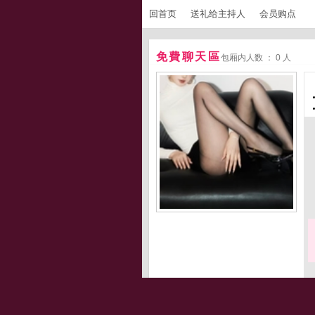
回首页
送礼给主持人
会员购点
免費聊天區
包厢内人数 ： 0 人