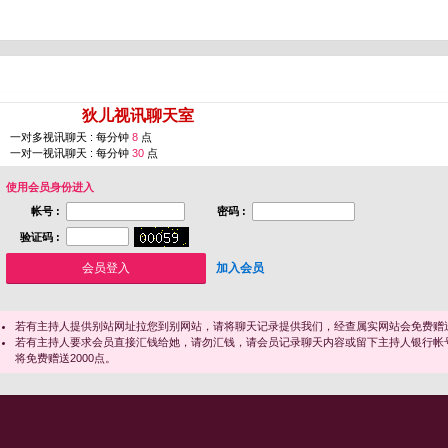
您即将进入 [
狄儿视讯聊天室
]
一对多视讯聊天 : 每分钟
8
点
一对一视讯聊天 : 每分钟
30
点
使用会员身份进入
帐号 :
密码 :
验证码 :
加入会员
若有主持人提供别站网址拉您到别网站，请将聊天记录提供我们，经查属实网站会免费赠送
若有主持人要求会员直接汇钱给她，请勿汇钱，请会员记录聊天内容或留下主持人银行帐
将免费赠送2000点。