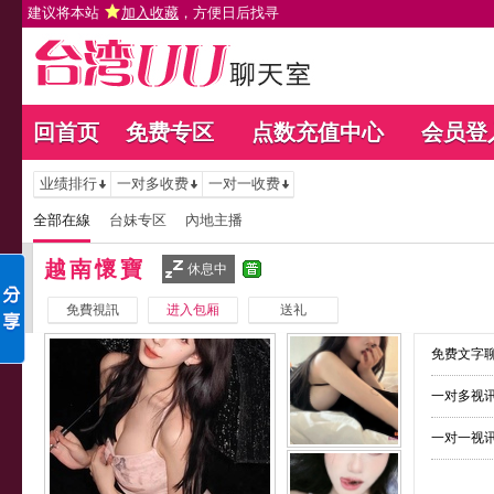
建议将本站
加入收藏
，方便日后找寻
回首页
免费专区
点数充值中心
会员登
业绩排行
一对多收费
一对一收费
全部在線
台妹专区
內地主播
越南懷寶
休息中
免費視訊
进入包厢
送礼
免费文字聊
一对多视讯
一对一视讯