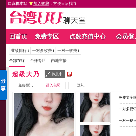
建议将本站
加入收藏
，方便日后找寻
回首页
免费专区
点数充值中心
会员登
业绩排行
一对多收费
一对一收费
全部在線
台妹专区
內地主播
超級大乃
休息中
免費視訊
进入包厢
送礼
免费文字聊
一对多视讯
一对一视讯