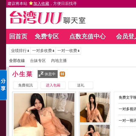
建议将本站
加入收藏
，方便日后找寻
回首页
免费专区
点数充值中心
会员登
业绩排行
一对多收费
一对一收费
全部在線
台妹专区
內地主播
小生菜
休息中
免費視訊
进入包厢
送礼
免费文字聊
一对多视讯
一对一视讯