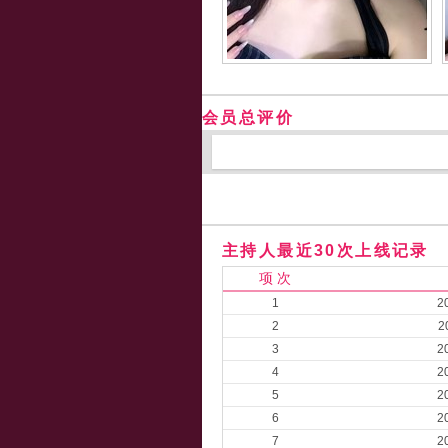
会员总评价
主持人最近30次上线记录
项 次
1
2
2
2
3
2
4
2
5
2
6
2
7
2