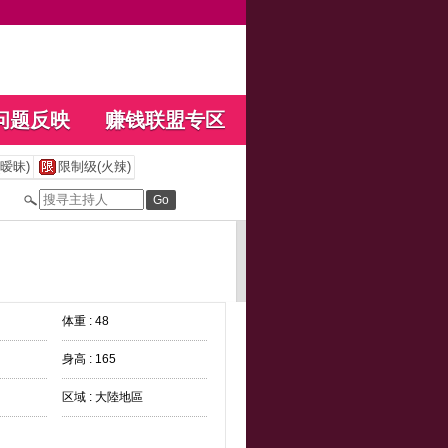
问题反映
赚钱联盟专区
暧昧)
限制级(火辣)
体重 : 48
身高 : 165
区域 : 大陸地區