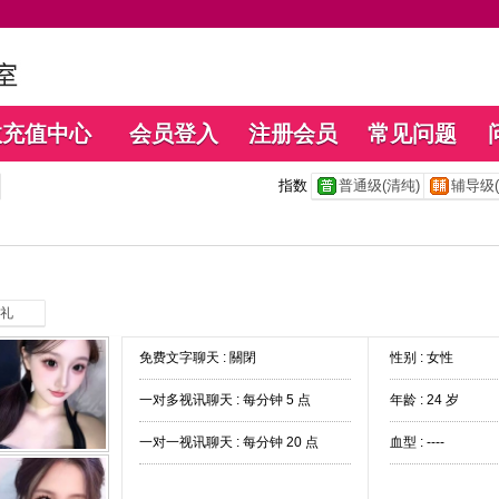
数充值中心
会员登入
注册会员
常见问题
指数
普通级(清纯)
辅导级(
礼
免费文字聊天 :
關閉
性别 : 女性
一对多视讯聊天 :
每分钟 5 点
年龄 : 24 岁
一对一视讯聊天 :
每分钟 20 点
血型 : ----