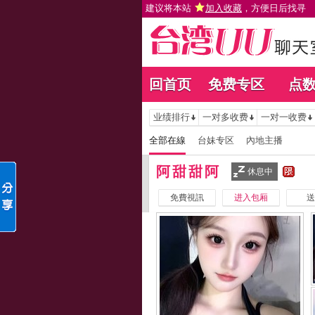
建议将本站
加入收藏
，方便日后找寻
回首页
免费专区
点
业绩排行
一对多收费
一对一收费
全部在線
台妹专区
內地主播
阿甜甜阿
休息中
免費視訊
进入包厢
送